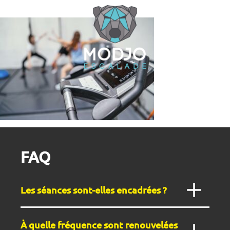
Cookies management panel
FAQ
Les séances sont-elles encadrées ?
En
pratique libre
, la séance
n’est pas encadrée
et pas
À quelle fréquence sont renouvelées