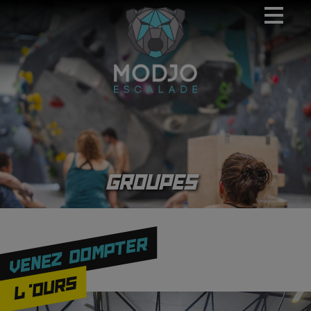
modal-check
Cookies management panel
GROUPES
VENEZ DOMPTER
L'OURS